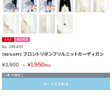
SALE
雑誌掲載
21154101
フロントリボンフリルニットカーディガン
【50%OFF】
¥
1,950
¥
3,900
税込
[
18
pt獲得 ]
カートに入れる