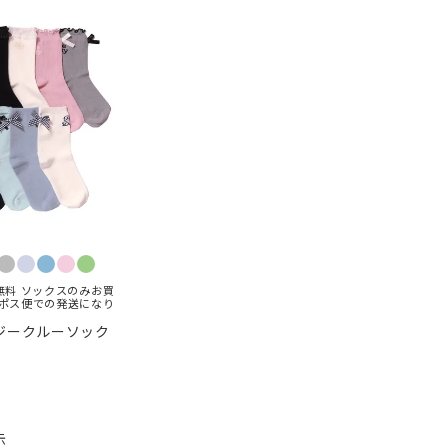
無料 ソックスのみお買
ポス便での発送になり
ークルーソック
示