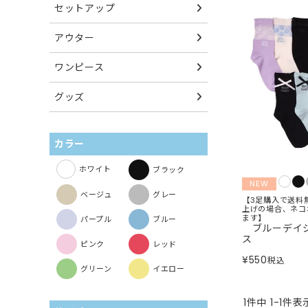
セットアップ
アウター
ワンピース
グッズ
カラー
ホワイト
ブラック
NEW
ベージュ
グレー
【3足購入で送料
上げの場合、ネコ
ます】
パープル
ブルー
ブルーデイジ
ス
ピンク
レッド
¥
550
税込
グリーン
イエロー
1
件中
1
-
1
件表