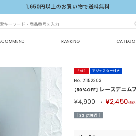
1,650円以上のお買い物で送料無料
ECOMMEND
RANKING
CATEGO
SALE
アジャスター付き
21152303
レースデニム
【50%OFF】
¥
2,450
¥
4,900
税込
[
22
pt獲得 ]