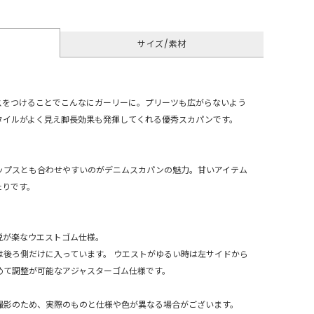
サイズ/素材
スをつけることでこんなにガーリーに。プリーツも広がらないよう
タイルがよく見え脚長効果も発揮してくれる優秀スカパンです。
ップスとも合わせやすいのがデニムスカパンの魅力。甘いアイテム
たりです。
脱が楽なウエストゴム仕様。
は後ろ側だけに入っています。 ウエストがゆるい時は左サイドから
めて調整が可能なアジャスターゴム仕様です。
撮影のため、実際のものと仕様や色が異なる場合がございます。