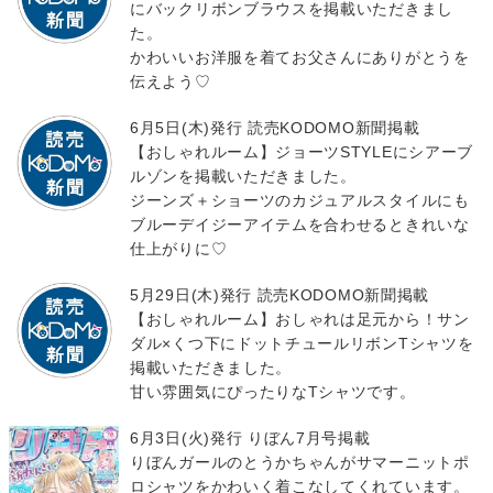
にバックリボンブラウスを掲載いただきまし
た。
かわいいお洋服を着てお父さんにありがとうを
伝えよう♡
6月5日(木)発行 読売KODOMO新聞掲載
【おしゃれルーム】ジョーツSTYLEにシアーブ
ルゾンを掲載いただきました。
ジーンズ＋ショーツのカジュアルスタイルにも
ブルーデイジーアイテムを合わせるときれいな
仕上がりに♡
5月29日(木)発行 読売KODOMO新聞掲載
【おしゃれルーム】おしゃれは足元から！サン
ダル×くつ下にドットチュールリボンTシャツを
掲載いただきました。
甘い雰囲気にぴったりなTシャツです。
6月3日(火)発行 りぼん7月号掲載
りぼんガールのとうかちゃんがサマーニットポ
ロシャツをかわいく着こなしてくれています。