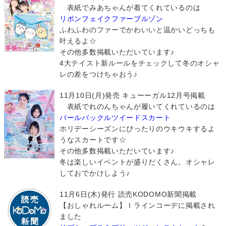
表紙でみあちゃんが着てくれているのは
リボンフェイクファーブルゾン
ふわふわのファーでかわいいと温かいどっちも
叶えるよ☆
その他多数掲載いただいています♪
4大テイスト新ルールをチェックして冬のオシャ
レの差をつけちゃおう♪
11月10日(月)発売 キューーガル12月号掲載
表紙でれのんちゃんが履いてくれているのは
パールバックルツイードスカート
ホリデーシーズンにぴったりのウキウキするよ
うなスカートです☆
その他多数掲載いただいています♪
冬は楽しいイベントが盛りだくさん。オシャレ
しておでかけしよう♪
11月6日(木)発行 読売KODOMO新聞掲載
【おしゃれルーム】Ｉラインコーデに掲載され
ました