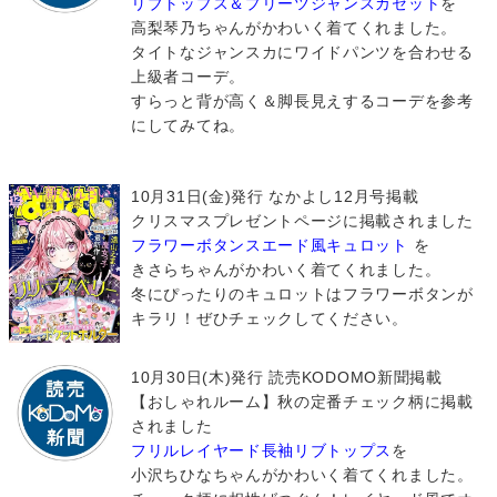
リブトップス＆プリーツジャンスカセット
を
高梨琴乃ちゃんがかわいく着てくれました。
タイトなジャンスカにワイドパンツを合わせる
上級者コーデ。
すらっと背が高く＆脚長見えするコーデを参考
にしてみてね。
10月31日(金)発行 なかよし12月号掲載
クリスマスプレゼントページに掲載されました
フラワーボタンスエード風キュロット
を
きさらちゃんがかわいく着てくれました。
冬にぴったりのキュロットはフラワーボタンが
キラリ！ぜひチェックしてください。
10月30日(木)発行 読売KODOMO新聞掲載
【おしゃれルーム】秋の定番チェック柄に掲載
されました
フリルレイヤード長袖リブトップス
を
小沢ちひなちゃんがかわいく着てくれました。