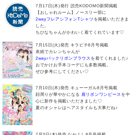
7月17日(木)発行 読売KODOMO新聞掲載
【おしゃれルーム】ノースリー部に
2wayフレアシフォンTシャツ
を掲載いただきま
した。
ちひなちゃんがかわいく着てくれています♡
7月15日(火)発売 キラピチ8月号掲載
表紙でカレンちゃんが
2wayバックリボンブラウス
を着てくれました♪
おでかけお手本コーデにも多数掲載。
ぜひ参考にしてください♡
7月10日(木)発売 キューーガル8月号掲載
顔周りが華やかになる
肩リボンワンピース
を中
心に新作を掲載いただきました♡
夏のオシャレはヘアスタイルも大事だね♪
7月3日(木)発売 なかよし8月号掲載