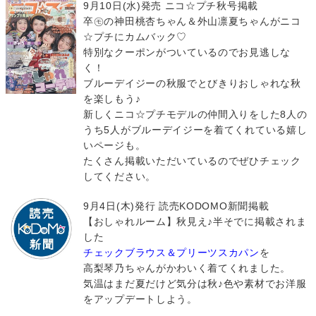
9月10日(水)発売 ニコ☆プチ秋号掲載
卒㋲の神田桃杏ちゃん＆外山凛夏ちゃんがニコ
☆プチにカムバック♡
特別なクーポンがついているのでお見逃しな
く！
ブルーデイジーの秋服でとびきりおしゃれな秋
を楽しもう♪
新しくニコ☆プチモデルの仲間入りをした8人の
うち5人がブルーデイジーを着てくれている嬉し
いページも。
たくさん掲載いただいているのでぜひチェック
してください。
9月4日(木)発行 読売KODOMO新聞掲載
【おしゃれルーム】秋見え♪半そでに掲載されま
した
チェックブラウス＆プリーツスカパン
を
高梨琴乃ちゃんがかわいく着てくれました。
気温はまだ夏だけど気分は秋♪色や素材でお洋服
をアップデートしよう。