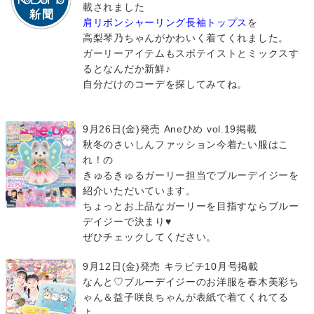
載されました
肩リボンシャーリング長袖トップス
を
高梨琴乃ちゃんがかわいく着てくれました。
ガーリーアイテムもスポテイストとミックスす
るとなんだか新鮮♪
自分だけのコーデを探してみてね。
9月26日(金)発売 Aneひめ vol.19掲載
秋冬のさいしんファッション今着たい服はこ
れ！の
きゅるきゅるガーリー担当でブルーデイジーを
紹介いただいています。
ちょっとお上品なガーリーを目指すならブルー
デイジーで決まり♥
ぜひチェックしてください。
9月12日(金)発売 キラピチ10月号掲載
なんと♡ブルーデイジーのお洋服を春木美彩ち
ゃん＆益子咲良ちゃんが表紙で着てくれてる
よ。