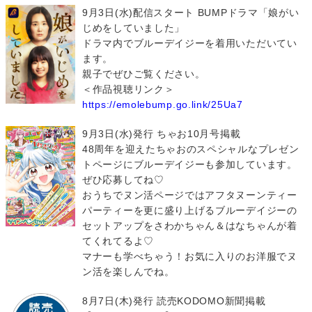
9月3日(水)配信スタート BUMPドラマ「娘がい
じめをしていました」
ドラマ内でブルーデイジーを着用いただいてい
ます。
親子でぜひご覧ください。
＜作品視聴リンク＞
https://emolebump.go.link/25Ua7
9月3日(水)発行 ちゃお10月号掲載
48周年を迎えたちゃおのスペシャルなプレゼン
トページにブルーデイジーも参加しています。
ぜひ応募してね♡
おうちでヌン活ページではアフタヌーンティー
パーティーを更に盛り上げるブルーデイジーの
セットアップをさわかちゃん＆はなちゃんが着
てくれてるよ♡
マナーも学べちゃう！お気に入りのお洋服でヌ
ン活を楽しんでね。
8月7日(木)発行 読売KODOMO新聞掲載