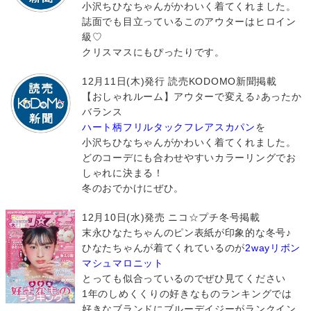
小沢ちひなちゃんがかわいく着てくれました。
誌面でも目立っているこのアウターはヒロイン
級♡
クリスマスにもぴったりです。
12月11日(木)発行 読売KODOMO新聞掲載
【おしゃれルーム】アウターで変える♪あったか
バランス
ハート柄フリルタックフレアスカパン
を
小沢ちひなちゃんがかわいく着てくれました。
どのコーデにも合わせやすいカラーリングでお
しゃれに決まる！
冬のおでかけにぜひ。
12月10日(水)発売 ニコ☆プチ冬号掲載
末永ひなたちゃんのピン表紙が印象的な冬号♪
ひなたちゃんが着てくれているのが
2wayリボン
マシュマロニット
とっても似合っているのでぜひ見てください
1年のしめくくりの好きなものランキングでは
好きなブランドにブルーデイジーがランクイン