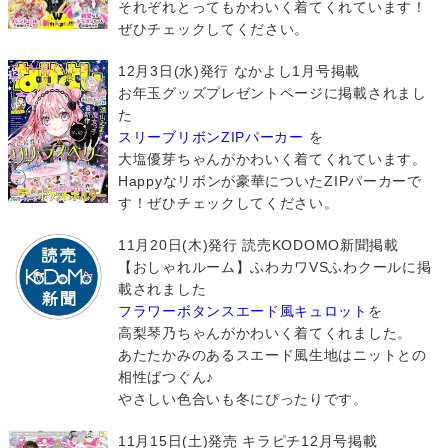
それぞれとってもかわいく着てくれています！
ぜひチェックしてください。
12月3日(水)発行 なかよし1月号掲載
お年玉グッズプレゼントページに掲載されまし
た
スリーブリボンZIPパーカー
を
大塩優芽ちゃんがかわいく着てくれています。
Happyなリボンが豪華についたZIPパーカーで
す！ぜひチェックしてください。
11月20日(木)発行 読売KODOMO新聞掲載
【おしゃれルーム】ふわカワVSふわクールに掲
載されました
フラワーボタンスエード風キュロット
を
高梨琴乃ちゃんがかわいく着てくれました。
あたたかみのあるスエード風生地はニットとの
相性ばつぐん♪
やさしい色合いも冬にぴったりです。
11月15日(土)発売 キラピチ12月号掲載