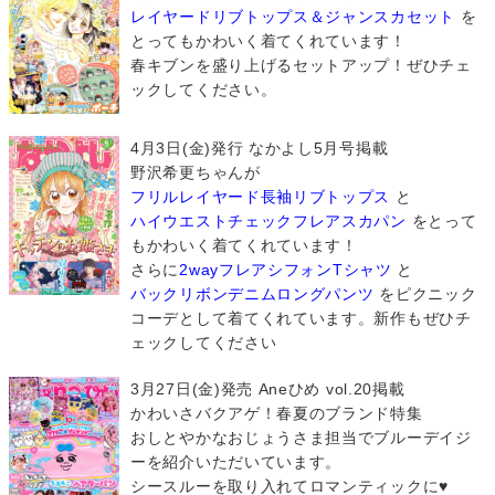
レイヤードリブトップス＆ジャンスカセット
を
とってもかわいく着てくれています！
春キブンを盛り上げるセットアップ！ぜひチェ
ックしてください。
4月3日(金)発行 なかよし5月号掲載
野沢希更ちゃんが
フリルレイヤード長袖リブトップス
と
ハイウエストチェックフレアスカパン
をとって
もかわいく着てくれています！
さらに
2wayフレアシフォンTシャツ
と
バックリボンデニムロングパンツ
をピクニック
コーデとして着てくれています。新作もぜひチ
ェックしてください
3月27日(金)発売 Aneひめ vol.20掲載
かわいさバクアゲ！春夏のブランド特集
おしとやかなおじょうさま担当でブルーデイジ
ーを紹介いただいています。
シースルーを取り入れてロマンティックに♥