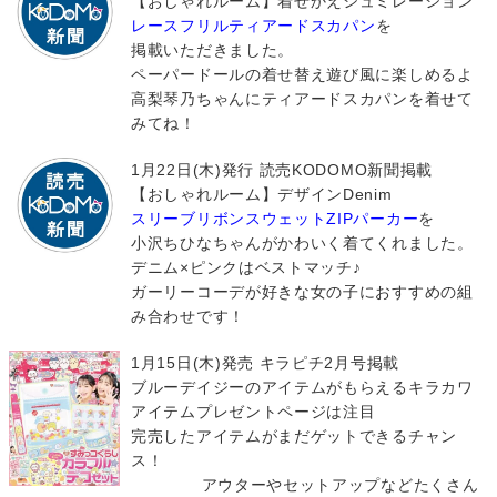
【おしゃれルーム】着せかえシュミレーション
レースフリルティアードスカパン
を
掲載いただきました。
ペーパードールの着せ替え遊び風に楽しめるよ
高梨琴乃ちゃんにティアードスカパンを着せて
みてね！
1月22日(木)発行 読売KODOMO新聞掲載
【おしゃれルーム】デザインDenim
スリーブリボンスウェットZIPパーカー
を
小沢ちひなちゃんがかわいく着てくれました。
デニム×ピンクはベストマッチ♪
ガーリーコーデが好きな女の子におすすめの組
み合わせです！
1月15日(木)発売 キラピチ2月号掲載
ブルーデイジーのアイテムがもらえるキラカワ
アイテムプレゼントページは注目
完売したアイテムがまだゲットできるチャン
ス！
アウターやセットアップなどたくさん