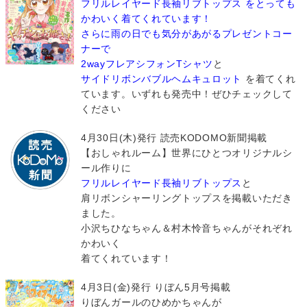
フリルレイヤード長袖リブトップス をとっても
かわいく着てくれています！
さらに雨の日でも気分があがるプレゼントコー
ナーで
2wayフレアシフォンTシャツ
と
サイドリボンバブルヘムキュロット
を着てくれ
ています。いずれも発売中！ぜひチェックして
ください
4月30日(木)発行 読売KODOMO新聞掲載
【おしゃれルーム】世界にひとつオリジナルシ
ール作りに
フリルレイヤード長袖リブトップス
と
肩リボンシャーリングトップスを掲載いただき
ました。
小沢ちひなちゃん＆村木怜音ちゃんがそれぞれ
かわいく
着てくれています！
4月3日(金)発行 りぼん5月号掲載
りぼんガールのひめかちゃんが