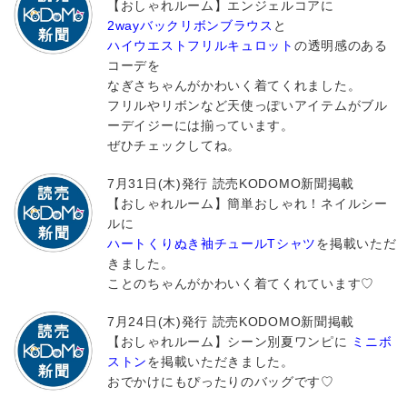
【おしゃれルーム】エンジェルコアに
2wayバックリボンブラウス
と
ハイウエストフリルキュロット
の透明感のある
コーデを
なぎさちゃんがかわいく着てくれました。
フリルやリボンなど天使っぽいアイテムがブル
ーデイジーには揃っています。
ぜひチェックしてね。
7月31日(木)発行 読売KODOMO新聞掲載
【おしゃれルーム】簡単おしゃれ！ネイルシー
ルに
ハートくりぬき袖チュールTシャツ
を掲載いただ
きました。
ことのちゃんがかわいく着てくれています♡
7月24日(木)発行 読売KODOMO新聞掲載
【おしゃれルーム】シーン別夏ワンピに
ミニボ
ストン
を掲載いただきました。
おでかけにもぴったりのバッグです♡