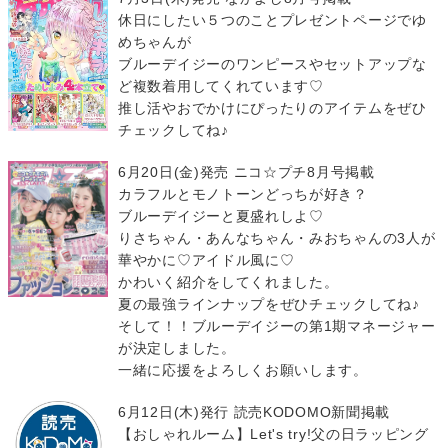
休日にしたい５つのことプレゼントページでゆ
めちゃんが
ブルーデイジーのワンピースやセットアップな
ど複数着用してくれています♡
推し活やおでかけにぴったりのアイテムをぜひ
チェックしてね♪
6月20日(金)発売 ニコ☆プチ8月号掲載
カラフルとモノトーンどっちが好き？
ブルーデイジーと夏盛れしよ♡
りさちゃん・あんなちゃん・みおちゃんの3人が
華やかに♡アイドル風に♡
かわいく紹介をしてくれました。
夏の最強ラインナップをぜひチェックしてね♪
そして！！ブルーデイジーの第1期マネージャー
が決定しました。
一緒に応援をよろしくお願いします。
6月12日(木)発行 読売KODOMO新聞掲載
【おしゃれルーム】Let's try!父の日ラッピング