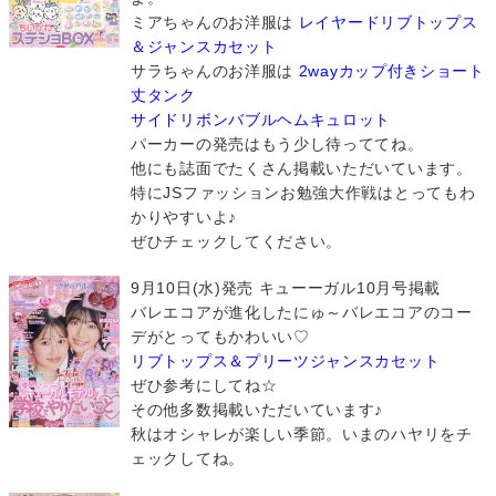
ミアちゃんのお洋服は
レイヤードリブトップス
＆ジャンスカセット
サラちゃんのお洋服は
2wayカップ付きショート
丈タンク
サイドリボンバブルヘムキュロット
パーカーの発売はもう少し待っててね。
他にも誌面でたくさん掲載いただいています。
特にJSファッションお勉強大作戦はとってもわ
かりやすいよ♪
ぜひチェックしてください。
9月10日(水)発売 キューーガル10月号掲載
バレエコアが進化したにゅ～バレエコアのコー
デがとってもかわいい♡
リブトップス＆プリーツジャンスカセット
ぜひ参考にしてね☆
その他多数掲載いただいています♪
秋はオシャレが楽しい季節。いまのハヤリをチ
ェックしてね。