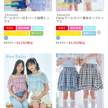
【50%OFF】
【50%OFF】
アームカバー付きハート総柄トッ
2wayアームカバー肩あきリブトッ
プス
プス
SALE
雑誌掲載
2way
SALE
雑誌掲載
2way
アームカバー付き
綿100%
アームカバー付き
動画あり
¥
2,250
税込
¥
2,250
税込
¥
4,500
¥
4,500