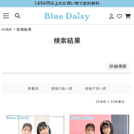
1,650円以上のお買い物で送料無料
価格が安い順
価格が高い順
優先度順
HOME
検索結果
レビュー順
検索結果
キーワードヒット順
検索
詳細検索
新着順
価格が高い順
価格が安い順
35
件中
1
-
35
件表示