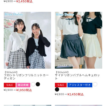
¥
2,450
税込
¥
4,900
【50%OFF】
【50%OFF】
フロントリボンフリルニットカー
サイドリボンバブルヘムキュロッ
ディガン
ト
SALE
雑誌掲載
SALE
アジャスター付き
¥
1,950
税込
¥
3,900
¥
2,450
税込
¥
4,900