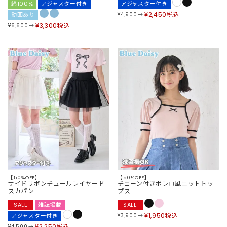
綿100%
アジャスター付き
アジャスター付き
¥
2,450
税込
動画あり
¥
4,900
¥
3,300
税込
¥
6,600
【50%OFF】
【50%OFF】
サイドリボンチュールレイヤード
チェーン付きボレロ風ニットトッ
スカパン
プス
SALE
雑誌掲載
SALE
¥
1,950
税込
アジャスター付き
¥
3,900
¥
2,250
税込
¥
4,500