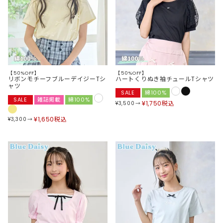
【50%OFF】
【50%OFF】
リボンモチーフブルーデイジーTシ
ハートくりぬき袖チュールTシャツ
ャツ
SALE
綿100%
SALE
雑誌掲載
綿100%
¥
1,750
税込
¥
3,500
¥
1,650
税込
¥
3,300