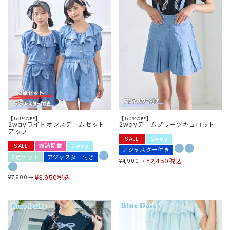
【50%OFF】
【50%OFF】
2wayライトオンスデニムセット
2wayデニムプリーツキュロット
アップ
SALE
2way
SALE
雑誌掲載
2way
アジャスター付き
2点セット
アジャスター付き
¥
2,450
税込
¥
4,900
¥
3,950
税込
¥
7,900