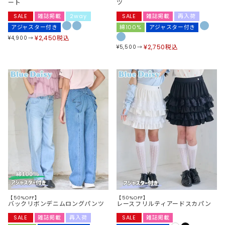
ート
ツ
SALE
雑誌掲載
2way
SALE
雑誌掲載
再入荷
アジャスター付き
綿100%
アジャスター付き
¥
2,450
税込
¥
4,900
¥
2,750
税込
¥
5,500
【50%OFF】
【50%OFF】
バックリボンデニムロングパンツ
レースフリルティアードスカパン
SALE
雑誌掲載
再入荷
SALE
雑誌掲載