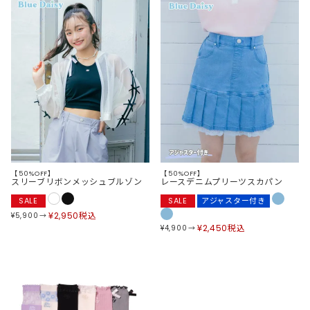
【50%OFF】
【50%OFF】
スリーブリボンメッシュブルゾン
レースデニムプリーツスカパン
SALE
SALE
アジャスター付き
¥
2,950
税込
¥
5,900
¥
2,450
税込
¥
4,900