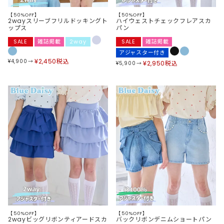
【50%OFF】
【50%OFF】
2wayスリーブフリルドッキングト
ハイウェストチェックフレアスカ
ップス
パン
SALE
雑誌掲載
2way
SALE
雑誌掲載
アジャスター付き
¥
2,450
税込
¥
4,900
¥
2,950
税込
¥
5,900
【50%OFF】
【50%OFF】
2wayビッグリボンティアードスカ
バックリボンデニムショートパン