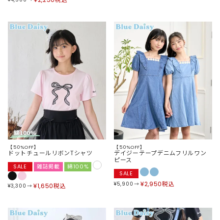
【50%OFF】
【50%OFF】
ドットチュールリボンTシャツ
デイジーテープデニムフリルワン
ピース
SALE
雑誌掲載
綿100%
SALE
¥
2,950
税込
¥
5,900
¥
1,650
税込
¥
3,300