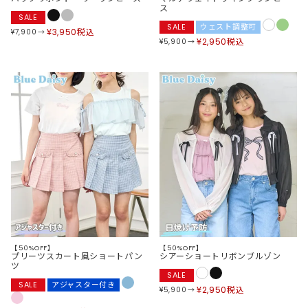
ス
SALE
SALE
ウェスト調整可
¥
3,950
税込
¥
7,900
¥
2,950
税込
¥
5,900
【50%OFF】
【50%OFF】
プリーツスカート風ショートパン
シアーショートリボンブルゾン
ツ
SALE
SALE
アジャスター付き
¥
2,950
税込
¥
5,900