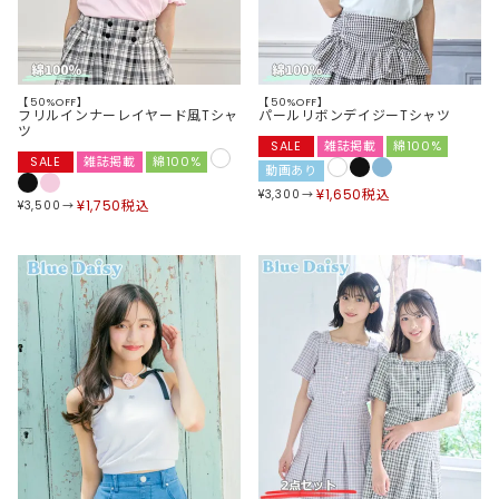
【50%OFF】
【50%OFF】
フリルインナーレイヤード風Tシャ
パールリボンデイジーTシャツ
ツ
SALE
雑誌掲載
綿100%
SALE
雑誌掲載
綿100%
動画あり
¥
1,650
税込
¥
3,300
¥
1,750
税込
¥
3,500