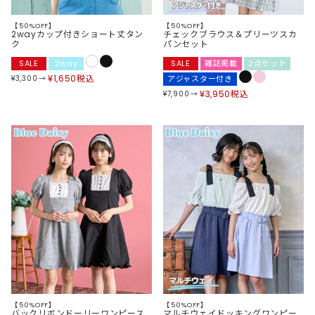
【50%OFF】
【50%OFF】
2wayカップ付きショート丈タン
チェックブラウス＆プリーツスカ
ク
パンセット
SALE
2way
SALE
雑誌掲載
2点セット
¥
1,650
税込
¥
3,300
アジャスター付き
¥
3,950
税込
¥
7,900
【50%OFF】
【50%OFF】
バックリボンドーリーワンピース
マルチウェイドッキングワンピー