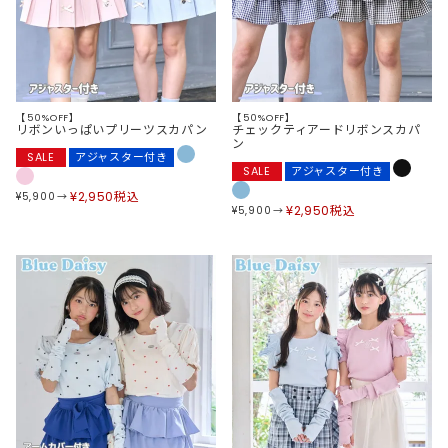
【50%OFF】
【50%OFF】
リボンいっぱいプリーツスカパン
チェックティアードリボンスカパ
ン
SALE
アジャスター付き
SALE
アジャスター付き
¥
2,950
税込
¥
5,900
¥
2,950
税込
¥
5,900