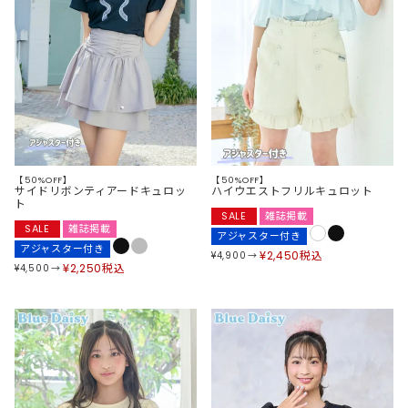
【50%OFF】
【50%OFF】
サイドリボンティアードキュロッ
ハイウエストフリルキュロット
ト
SALE
雑誌掲載
SALE
雑誌掲載
アジャスター付き
アジャスター付き
¥
2,450
税込
¥
4,900
¥
2,250
税込
¥
4,500