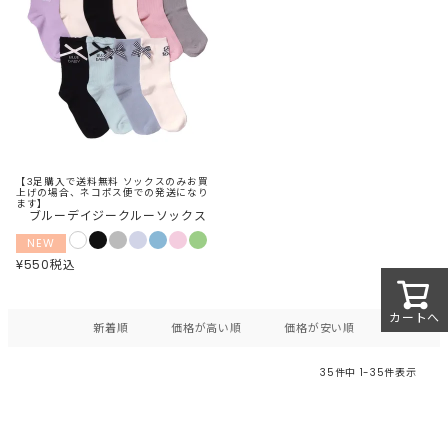
【3足購入で送料無料 ソックスのみお買
上げの場合、ネコポス便での発送になり
ます】
ブルーデイジークルーソックス
NEW
¥
550
税込
カートへ
新着順
価格が高い順
価格が安い順
35
件中
1
-
35
件表示