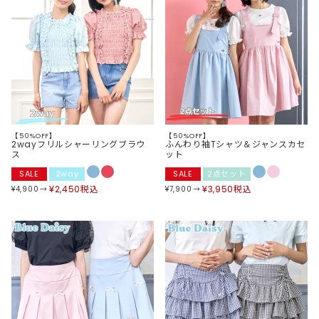
【50%OFF】
【50%OFF】
2wayフリルシャーリングブラウ
ふんわり袖Tシャツ＆ジャンスカセ
ス
ット
SALE
2way
SALE
2点セット
¥
2,450
税込
¥
3,950
税込
¥
4,900
¥
7,900